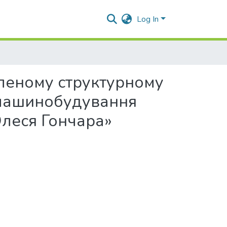
Log In
леному структурному
 машинобудування
Олеся Гончара»