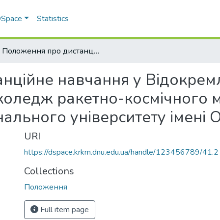
 DSpace
Statistics
Положення про дистанційне навчання у Відокремленому структурному підрозділі «Фаховий коледж ракетно-космічного машинобудування Дніпровського національного університету імені Олеся Гончара»
нційне навчання у Відокрем
 коледж ракетно-космічного
ального університету імені 
URI
https://dspace.krkm.dnu.edu.ua/handle/123456789/41.2
Collections
Положення
Full item page