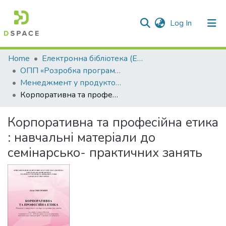
(current)
Log In
Communities & Collections
Home
Електронна бібліотека (E-Book)
ОПП «Розробка програмного забезпечення»
All of DSpace
Менеджмент у продуктовому ІТ
Корпоративна та професійна етика : навчальні матеріали до семінарсько- практичних занять
Statistics
Корпоративна та професійна етика
: навчальні матеріали до
семінарсько- практичних занять