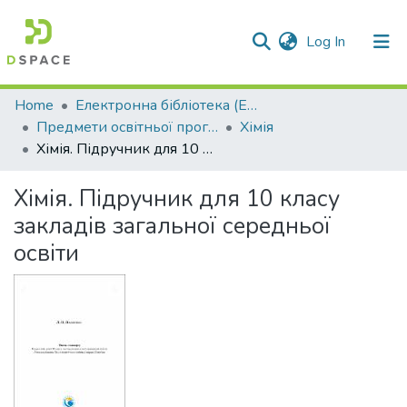
(current)
Log In
Communities & Collections
Home
Електронна бібліотека (E-Book)
Предмети освітньої програми профільної середньої освіти
Хімія
All of DSpace
Хімія. Підручник для 10 класу закладів загальної середньої освіти
Statistics
Хімія. Підручник для 10 класу
закладів загальної середньої
освіти