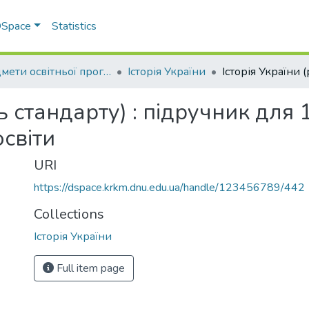
 DSpace
Statistics
Предмети освітньої програми профільної середньої освіти
Історія України
нь стандарту) : підручник для 
освіти
URI
https://dspace.krkm.dnu.edu.ua/handle/123456789/442
Collections
Історія України
Full item page