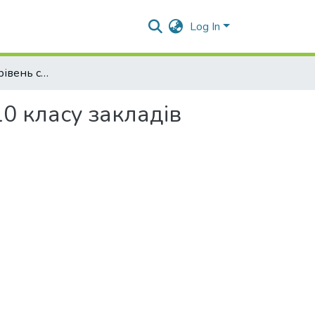
Log In
Історія України (рівень стандарту) : підручник для 10 класу закладів загальної середньої освіти
10 класу закладів