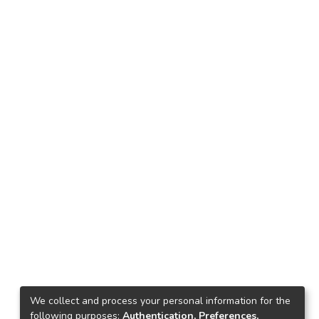
We collect and process your personal information for the
following purposes:
Authentication, Preferences,