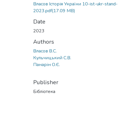
Власов Історія України 10-ist-ukr-stand-
2023.pdf
(17.09 MB)
Date
2023
Authors
Власов В.С.
Кульчицький С.В.
Панарін О.Є.
Publisher
Бібліотека