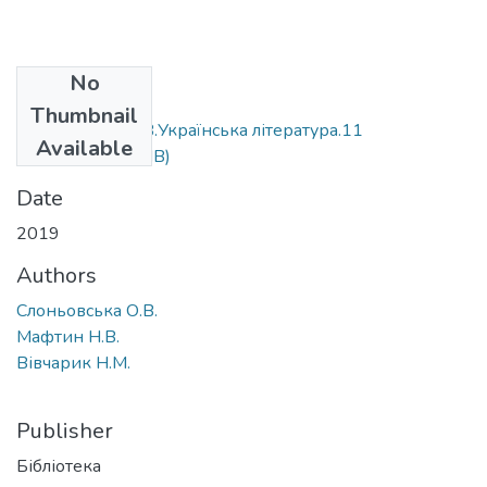
No
Files
Thumbnail
Слоньовська О.В.Українська література.11
Available
кл.2019pdf
(10 MB)
Date
2019
Authors
Слоньовська О.В.
Мафтин Н.В.
Вівчарик Н.М.
Publisher
Бібліотека