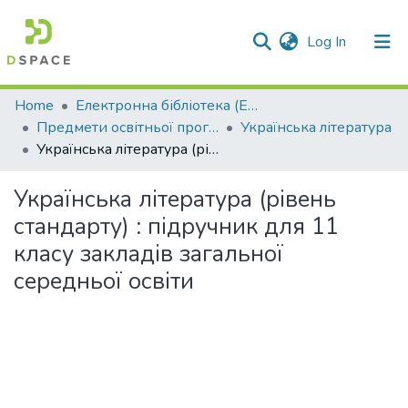
(current)
Log In
Communities & Collections
Home
Електронна бібліотека (E-Book)
Предмети освітньої програми профільної середньої освіти
Українська література
All of DSpace
Українська література (рівень стандарту) : підручник для 11 класу закладів загальної середньої освіти
Statistics
Українська література (рівень
стандарту) : підручник для 11
класу закладів загальної
середньої освіти