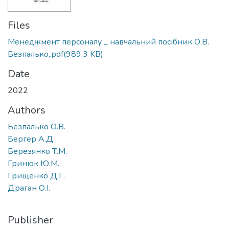
Files
Менеджмент персоналу _ навчальний посібник О.В.
Безпалько,.pdf
(989.3 KB)
Date
2022
Authors
Безпалько О.В.
Бергер А.Д.
Березянко Т.М.
Гринюк Ю.М.
Грищенко Д.Г.
Драган О.І.
Publisher