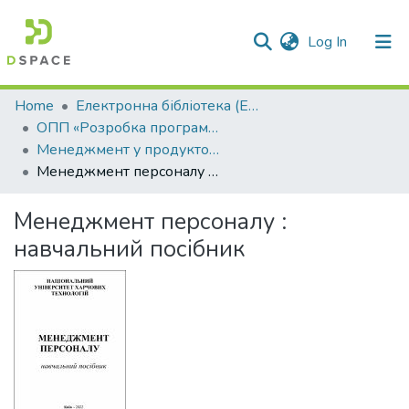
(current)
Log In
Communities & Collections
Home
Електронна бібліотека (E-Book)
ОПП «Розробка програмного забезпечення»
All of DSpace
Менеджмент у продуктовому ІТ
Менеджмент персоналу : навчальний посібник
Statistics
Менеджмент персоналу :
навчальний посібник