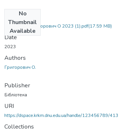
No
Files
Thumbnail
Хімія 10 кл. Григорович О 2023 (1).pdf
(17.59 MB)
Available
Date
2023
Authors
Григорович О.
Publisher
Бібліотека
URI
https://dspace.krkm.dnu.edu.ua/handle/123456789/413
Collections