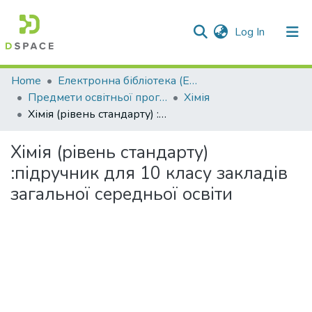
(current)
Log In
Communities & Collections
Home
Електронна бібліотека (E-Book)
Предмети освітньої програми профільної середньої освіти
Хімія
All of DSpace
Хімія (рівень стандарту) :підручник для 10 класу закладів загальної середньої освіти
Statistics
Хімія (рівень стандарту)
:підручник для 10 класу закладів
загальної середньої освіти