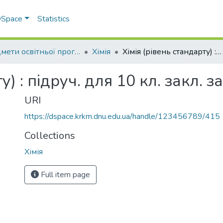
 DSpace
Statistics
Предмети освітньої програми профільної середньої освіти
Хімія
Хімія (рівень стандарту) : підруч. для 10 кл. закл. заг. серед. освіти
) : підруч. для 10 кл. закл. за
URI
https://dspace.krkm.dnu.edu.ua/handle/123456789/415
Collections
Хімія
Full item page