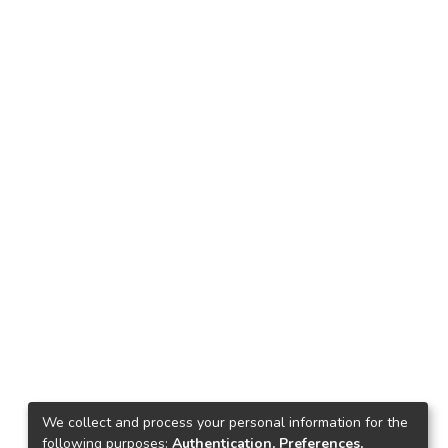
We collect and process your personal information for the
following purposes:
Authentication, Preferences,