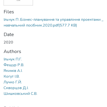
Files
Ільчук П .Бізнес-планування та управління проектами _
навчальний посібник.2020.pdf
(577.7 KB)
Date
2020
Authors
Ільчук П.Г.
Фещур Р.В.
Якимів А.І.
Когут І.В.
Лучко Г.Й.
Скворцов Д.І.
Шишковський С.В.