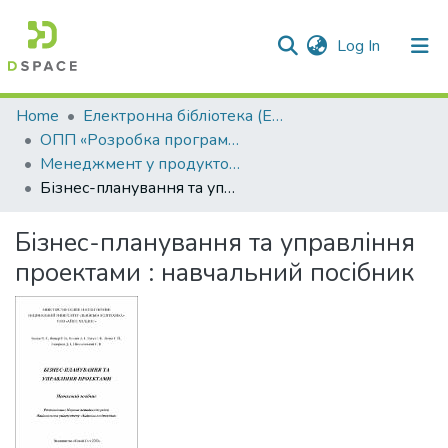
(current)
Log In
Communities & Collections
Home
Електронна бібліотека (E-Book)
ОПП «Розробка програмного забезпечення»
All of DSpace
Менеджмент у продуктовому ІТ
Бізнес-планування та управління проектами : навчальний посібник
Statistics
Бізнес-планування та управління
проектами : навчальний посібник