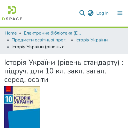
(current)
Log In
Communities & Collections
Home
Електронна бібліотека (E-Book)
Предмети освітньої програми профільної середньої освіти
Історія України
All of DSpace
Історія України (рівень стандарту) : підруч. для 10 кл. закл. загал. серед. освіти
Statistics
Історія України (рівень стандарту) :
підруч. для 10 кл. закл. загал.
серед. освіти