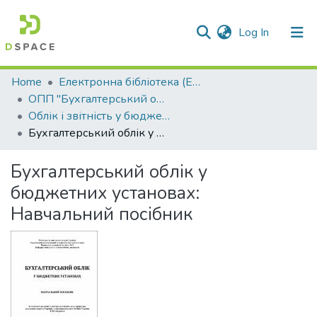
(current)
Log In
Communities & Collections
Home
Електронна бібліотека (E-Book)
ОПП "Бухгалтерський облік"
All of DSpace
Облік і звітність у бюджетних установах
Бухгалтерський облік у бюджетних установах: Навчальний посібник
Statistics
Бухгалтерський облік у
бюджетних установах:
Навчальний посібник