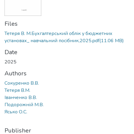
Files
Тетеря В. М.Бухгалтерський облік у бюджетних
установах_ навчальний посібник,2025.pdf
(11.06 MB)
Date
2025
Authors
Сокуренко В.В.
Тетеря В.М.
Іванченко В.В.
Подорожній М.В.
Ясько О.С.
Publisher