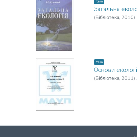
Item
Thumbnail
Загальна еколог
Available
(
Бібліотека,
2010
)
Item
Основи екології 
(
Бібліотека,
2011
)