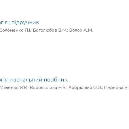
гія : підручник
Соломенко Л.І.
;
Боголюбов В.М.
;
Волох А.М.
гія: навчальний посібник.
Маленко Я.В.
;
Ворошилова Н.В.
;
Кобрюшко О.О.
;
Перерва В.