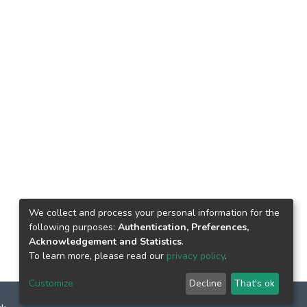
We collect and process your personal information for the
following purposes:
Authentication, Preferences,
Acknowledgement and Statistics
.
To learn more, please read our
privacy policy
.
Customize
Decline
That's ok