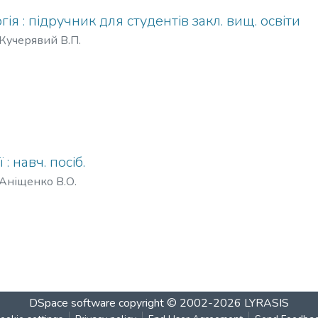
ія : підручник для студентів закл. вищ. освіти
Кучерявий В.П.
: навч. посіб.
Аніщенко В.О.
DSpace software
copyright © 2002-2026
LYRASIS