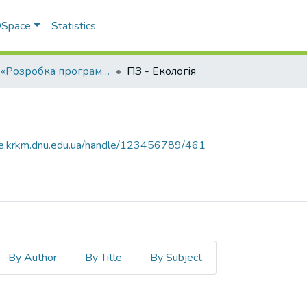
 DSpace
Statistics
ОПП «Розробка програмного забезпечення»
ПЗ - Екологія
ce.krkm.dnu.edu.ua/handle/123456789/461
By Author
By Title
By Subject