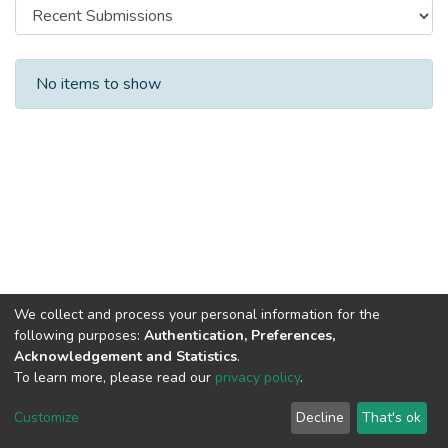
Recent Submissions
No items to show
We collect and process your personal information for the
following purposes:
Authentication, Preferences,
Acknowledgement and Statistics
.
To learn more, please read our
privacy policy
.
DSpace software
copyright © 2002-2026
LYRASIS
Cookie
Privacy
End User
Send
Customize
Decline
That's ok
settings
policy
Agreement
Feedback