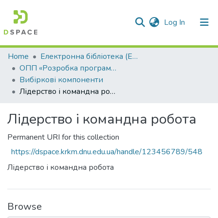
(current)
Log In
Communities & Collections
Home
Електронна бібліотека (E-Book)
ОПП «Розробка програмного забезпечення»
All of DSpace
Вибіркові компоненти
Лідерство і командна робота
Statistics
Лідерство і командна робота
Permanent URI for this collection
https://dspace.krkm.dnu.edu.ua/handle/123456789/548
Лідерство і командна робота
Browse