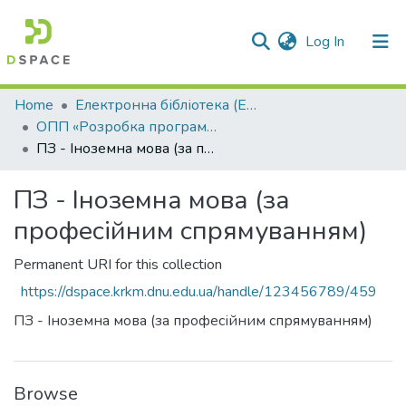
(current)
Log In
Communities & Collections
Home
Електронна бібліотека (E-Book)
ОПП «Розробка програмного забезпечення»
All of DSpace
ПЗ - Іноземна мова (за професійним спрямуванням)
Statistics
ПЗ - Іноземна мова (за
професійним спрямуванням)
Permanent URI for this collection
https://dspace.krkm.dnu.edu.ua/handle/123456789/459
ПЗ - Іноземна мова (за професійним спрямуванням)
Browse