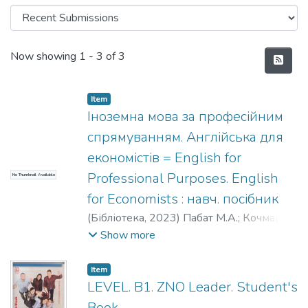
Recent Submissions
Now showing
1 - 3 of 3
Item
Іноземна мова за професійним
спрямуванням. Англійська для
економістів = English for
Professional Purposes. English
No Thumbnail Available
for Economists : навч. посібник
(
Бібліотека,
2023
)
Пабат М.А.
;
Кочмар
Д.А.
;
Оверчук О.В.
Show more
Item
LEVEL. B1. ZNO Leader. Student's
Book.