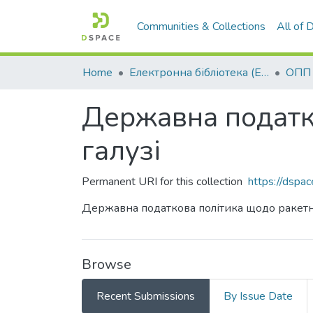
Communities & Collections
All of
Home
Електронна бібліотека (E-Book)
Державна податко
галузі
Permanent URI for this collection
https://dspa
Державна податкова політика щодо ракетно
Browse
Recent Submissions
By Issue Date