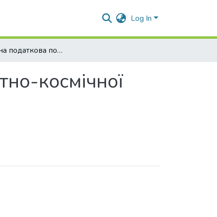
Log In
Державна податкова політика щодо ракетно-космічної галузі
тно-космічної