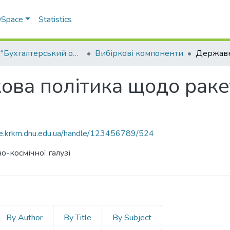
 DSpace
Statistics
ОПП "Бухгалтерський облік"
Вибіркові компоненти
ва політика щодо раке
ce.krkm.dnu.edu.ua/handle/123456789/524
-космічної галузі
By Author
By Title
By Subject