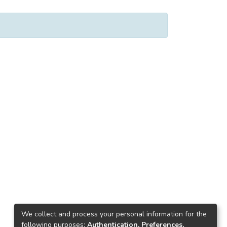
We collect and process your personal information for the
following purposes:
Authentication, Preferences,