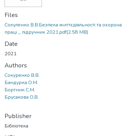
Files
Сокуленко В.В.Безпека життєдiяльностi та охорона
працi _ пiдручник 2021.pdf
(2.58 MB)
Date
2021
Authors
Сокуренко В.В.
Бандурка О.М.
Бортник С.М.
Брусакова О.В.
Publisher
Бібліотека