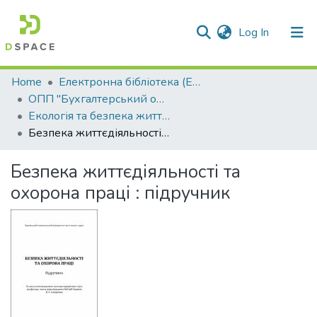
(current)
Log In
Communities & Collections
Home
Електронна бібліотека (E-Book)
ОПП "Бухгалтерський облік"
All of DSpace
Екологія та безпека життєдіяльності
Безпека життєдіяльності та охорона праці : підручник
Statistics
Безпека життєдіяльності та
охорона праці : підручник