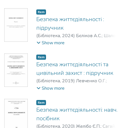
Item
Безпека життєдіяльності :
підручник
(
Бібліотека,
2024
)
Бєліков А.С.
;
Шаломов
В.А.
;
Подкопаєв С.В.
Show more
Item
Безпека життєдіяльності та
цивільний захист : підручник
(
Бібліотека,
2019
)
Левченко О.Г.
;
Землянська О.В.
;
Праховнік Н.А.
;
Show more
Зацарний В.В.
Item
Безпека життєдіяльності: навч.
посібник
(
Бібліотека,
2020
)
Желібо Є.П.
;
Сагайдак