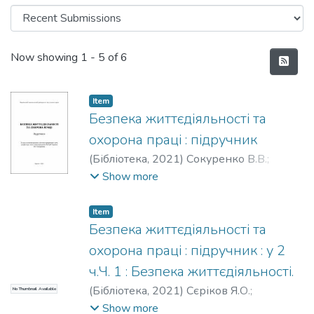
Recent Submissions
Now showing
1 - 5 of 6
Item
Безпека життєдіяльності та
охорона праці : підручник
(
Бібліотека,
2021
)
Сокуренко В.В.
;
Бандурка О.М.
;
Бортник С.М.
;
Брусакова
Show more
О.В.
Item
Безпека життєдіяльності та
охорона праці : підручник : у 2
ч.Ч. 1 : Безпека життєдіяльності.
(
Бібліотека,
2021
)
Сєріков Я.О.
;
No Thumbnail Available
Коженевські Л.Ф.
;
Хворост М.В.
Show more