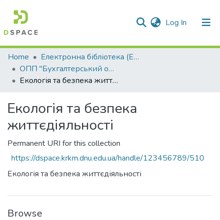
(current)
Log In
Communities & Collections
Home
Електронна бібліотека (E-Book)
ОПП "Бухгалтерський облік"
All of DSpace
Екологія та безпека життєдіяльності
Statistics
Екологія та безпека
життєдіяльності
Permanent URI for this collection
https://dspace.krkm.dnu.edu.ua/handle/123456789/510
Екологія та безпека життєдіяльності
Browse