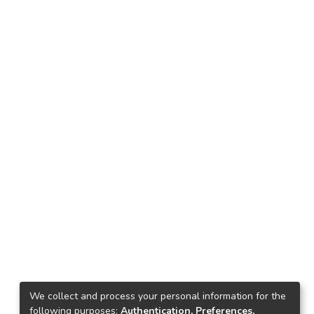
We collect and process your personal information for the
following purposes:
Authentication, Preferences,