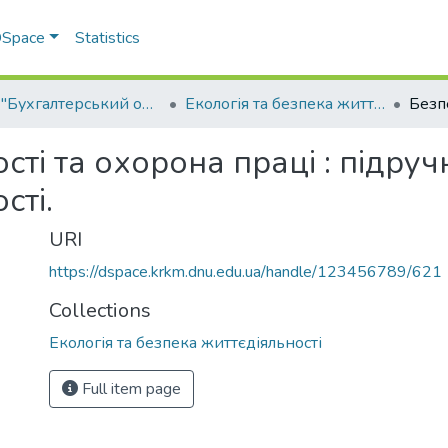
 DSpace
Statistics
ОПП "Бухгалтерський облік"
Екологія та безпека життєдіяльності
і та охорона праці : підручник
сті.
URI
https://dspace.krkm.dnu.edu.ua/handle/123456789/621
Collections
Екологія та безпека життєдіяльності
Full item page