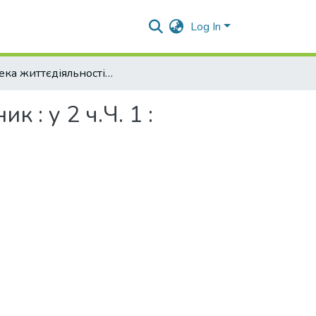
Log In
Безпека життєдіяльності та охорона праці : підручник : у 2 ч.Ч. 1 : Безпека життєдіяльності.
 : у 2 ч.Ч. 1 :