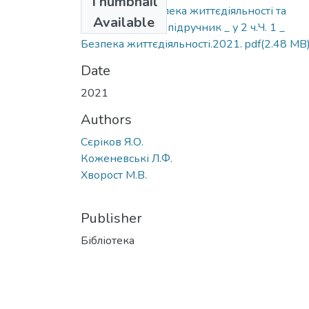
Thumbnail
Сєріков Я.О.Безпека життєдіяльності та
Available
охорона праці _ підручник _ у 2 ч.Ч. 1 _
Безпека життєдіяльності.2021. pdf
(2.48 MB
Date
2021
Authors
Сєріков Я.О.
Коженевські Л.Ф.
Хворост М.В.
Publisher
Бібліотека