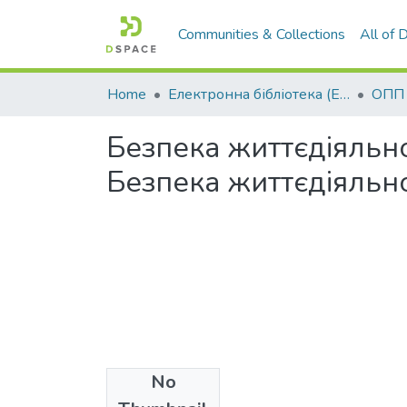
Communities & Collections
All of
Home
Електронна бібліотека (E-Book)
Безпека життєдіяльност
Безпека життєдіяльно
No
Files