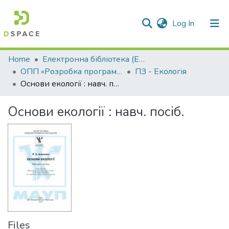
(current)
Log In
Communities & Collections
Home
Електронна бібліотека (E-Book)
ОПП «Розробка програмного забезпечення»
ПЗ - Екологія
All of DSpace
Основи екології : навч. посіб.
Statistics
Основи екології : навч. посіб.
Files