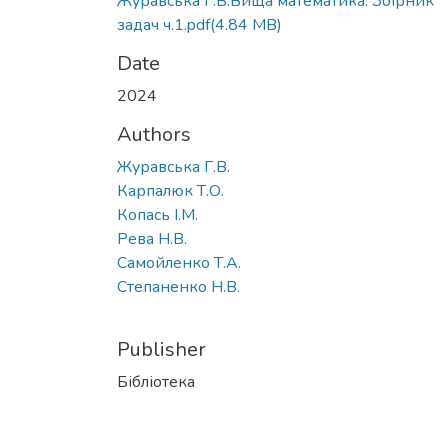
Журавська Г.В.Вища математика. Збірник
задач ч.1.pdf
(4.84 MB)
Date
2024
Authors
Журавська Г.В.
Карпалюк Т.О.
Копась І.М.
Рева Н.В.
Самойленко Т.А.
Степаненко Н.В.
Publisher
Бібліотека