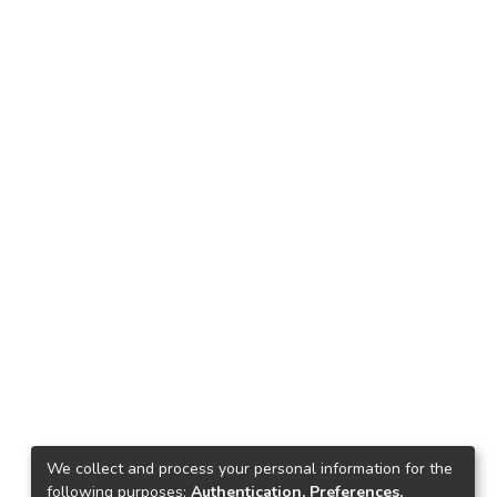
We collect and process your personal information for the
following purposes:
Authentication, Preferences,