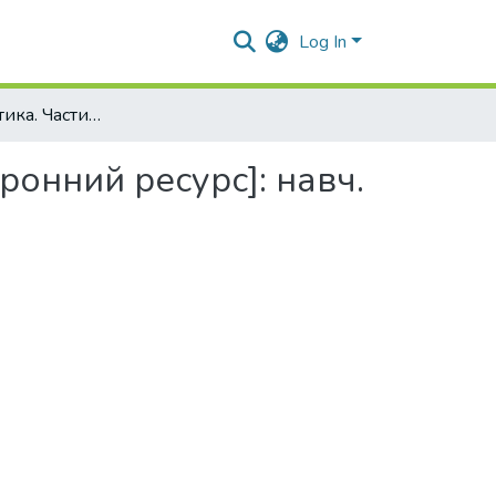
Log In
Вища математика. Частина 1. Збірник задач [Електронний ресурс]: навч. посіб.
ронний ресурс]: навч.