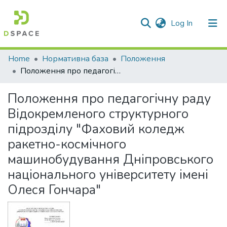
(current)
Log In
Communities & Collections
Home
Нормативна база
Положення
Положення про педагогічну раду Відокремленого структурного підрозділу "Фаховий коледж ракетно-космічного машинобудування Дніпровського національного університету імені Олеся Гончара"
All of DSpace
Положення про педагогічну раду
Statistics
Відокремленого структурного
підрозділу "Фаховий коледж
ракетно-космічного
машинобудування Дніпровського
національного університету імені
Олеся Гончара"