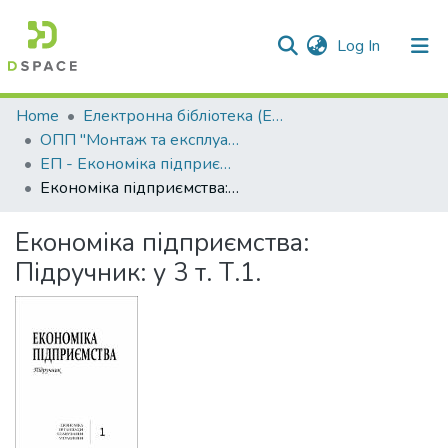
(current)
Log In
Communities & Collections
Home
Електронна бібліотека (E-Book)
ОПП "Монтаж та експлуатація електроустаткування підприємств та цивільних споруд"
All of DSpace
ЕП - Економіка підприємства
Економіка підприємства: Підручник: у 3 т. Т.1.
Statistics
Економіка підприємства:
Підручник: у 3 т. Т.1.