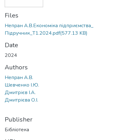
Files
Непран А.В.Економіка підприємства_
Підручник_Т1.2024.pdf
(577.13 KB)
Date
2024
Authors
Непран А.В.
Шевченко І.Ю.
Дмитрієв І.А.
Дмитрієва О.І.
Publisher
Бібліотека