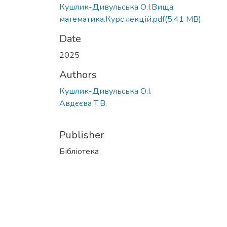
Кушлик-Дивульська О.І.Вища
математика.Курс лекцій.pdf
(5.41 MB)
Date
2025
Authors
Кушлик-Дивульська О.І.
Авдєєва Т.В.
Publisher
Бібліотека