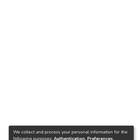
We collect and process your personal information for the
following purposes:
Authentication, Preferences,