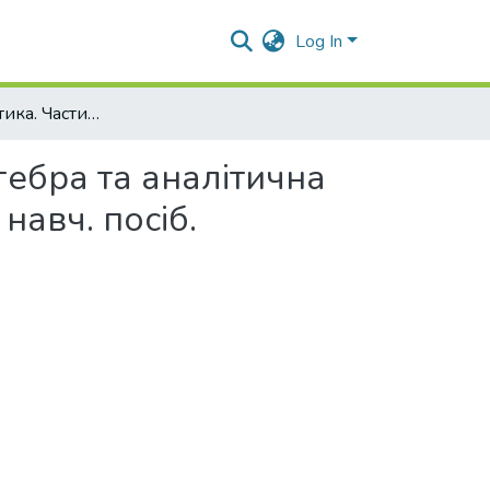
Log In
Вища математика. Частина 1. Лінійна, векторна алгебра та аналітична геометрія. Диференціальне числення: курс лекцій: навч. посіб.
гебра та аналітична
навч. посіб.