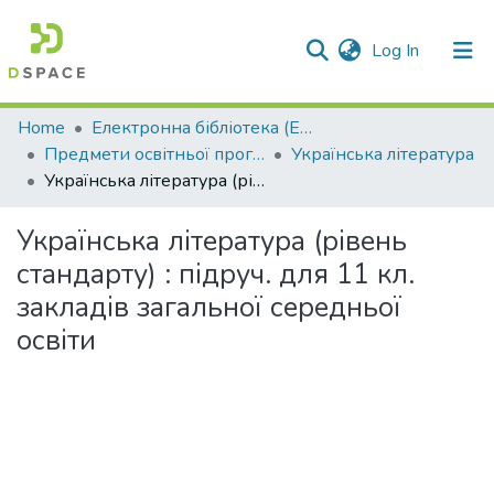
(current)
Log In
Communities & Collections
Home
Електронна бібліотека (E-Book)
Предмети освітньої програми профільної середньої освіти
Українська література
All of DSpace
Українська література (рівень стандарту) : підруч. для 11 кл. закладів загальної середньої освіти
Statistics
Українська література (рівень
стандарту) : підруч. для 11 кл.
закладів загальної середньої
освіти