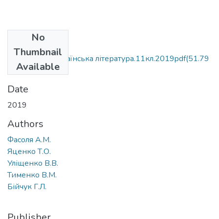
No
Files
Thumbnail
Фасоля А. М.Українська література.11кл.2019pdf
(51.79
Available
MB)
Date
2019
Authors
Фасоля А.М.
Яценко Т.О.
Уліщенко В.В.
Тименко В.М.
Бійчук Г.Л.
Publisher