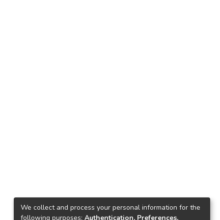
We collect and process your personal information for the
following purposes:
Authentication, Preferences,