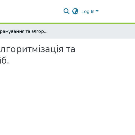
Log In
Програмування та алгоритмічні мови. Частина 1. Алгоритмізація та основи програмування : лаб. практикум : навч. посіб.
лгоритмізація та
б.