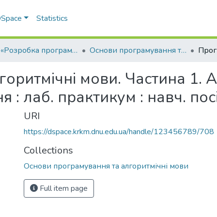
 DSpace
Statistics
ОПП «Розробка програмного забезпечення»
Основи програмування та алгоритмічні мови
оритмічні мови. Частина 1. А
: лаб. практикум : навч. посі
URI
https://dspace.krkm.dnu.edu.ua/handle/123456789/708
Collections
Основи програмування та алгоритмічні мови
Full item page