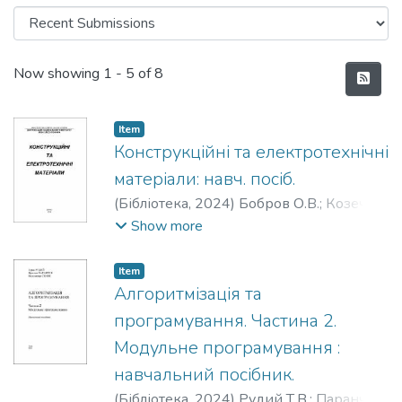
Recent Submissions
Now showing
1 - 5 of 8
Item
Конструкційні та електротехнічні
матеріали: навч. посіб.
(
Бібліотека,
2024
)
Бобров О.В.
;
Козечко
В.А.
;
Ципленков Д.В.
;
Овчаренко А.О.
Show more
Item
Алгоритмізація та
програмування. Частина 2.
Модульне програмування :
навчальний посібник.
(
Бібліотека,
2024
)
Рудий Т.В.
;
Паранчук