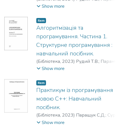
Я.С.
;
Сеник В.В.
Show more
Item
Алгоритмізація та
програмування. Частина 1.
Структурне програмування :
навчальний посібник.
(
Бібліотека,
2023
)
Рудий Т.В.
;
Паранчук
Я.С.
;
Сеник В.В.
Show more
Item
Практикум із програмування
мовою С++: Навчальний
посібник.
(
Бібліотека,
2023
)
Паращук С.Д.
;
Сурков
К.Ю.
;
Ізвалов О.В.
Show more