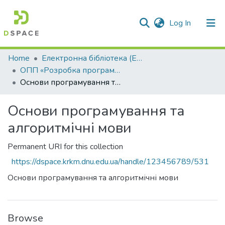
(current)
Log In
Communities & Collections
Home
Електронна бібліотека (E-Book)
ОПП «Розробка програмного забезпечення»
All of DSpace
Основи програмування та алгоритмічні мови
Statistics
Основи програмування та
алгоритмічні мови
Permanent URI for this collection
https://dspace.krkm.dnu.edu.ua/handle/123456789/531
Основи програмування та алгоритмічні мови
Browse