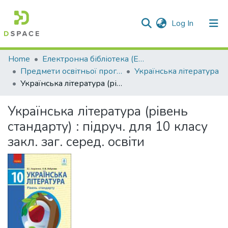
(current)
Log In
Communities & Collections
Home
Електронна бібліотека (E-Book)
Предмети освітньої програми профільної середньої освіти
Українська література
All of DSpace
Українська література (рівень стандарту) : підруч. для 10 класу закл. заг. серед. освіти
Statistics
Українська література (рівень
стандарту) : підруч. для 10 класу
закл. заг. серед. освіти