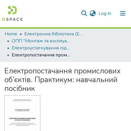
(current)
Log In
Communities & Collections
Home
Електронна бібліотека (E-Book)
ОПП "Монтаж та експлуатація електроустаткування підприємств та цивільних споруд"
All of DSpace
Електроустаткування підприємств і цивільних споруд
Електропостачання промислових об’єктів. Практикум: навчальний посібник
Statistics
Електропостачання промислових
об’єктів. Практикум: навчальний
посібник