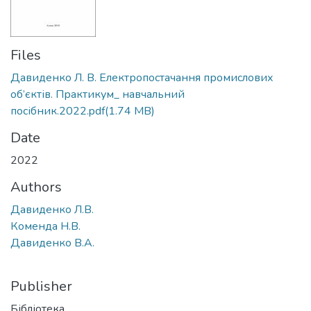
Files
Давиденко Л. В. Електропостачання промислових
об’єктів. Практикум_ навчальний
посібник.2022.pdf
(1.74 MB)
Date
2022
Authors
Давиденко Л.В.
Коменда Н.В.
Давиденко В.А.
Publisher
Бібліотека