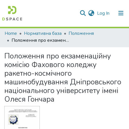
(current)
Log In
Communities & Collections
Home
Нормативна база
Положення
Положення про екзаменаційну комісію Фахового коледжу ракетно-космічного машинобудування Дніпровського національного університету імені Олеся Гончара
All of DSpace
Положення про екзаменаційну
Statistics
комісію Фахового коледжу
ракетно-космічного
машинобудування Дніпровського
національного університету імені
Олеся Гончара