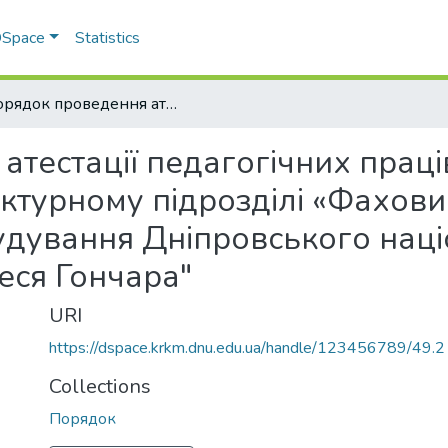
 DSpace
Statistics
Порядок проведення атестації педагогічних працівників у Відокремленому структурному підрозділі «Фаховий коледж ракетно-космічного машинобудування Дніпровського національного університету імені Олеся Гончара"
тестації педагогічних праці
ктурному підрозділі «Фахов
дування Дніпровського нац
леся Гончара"
URI
https://dspace.krkm.dnu.edu.ua/handle/123456789/49.2
Collections
Порядок