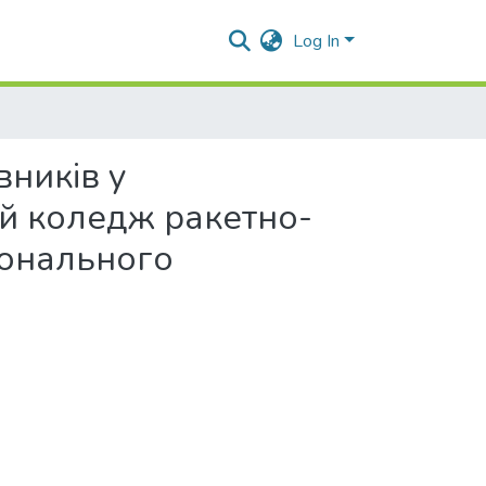
Log In
вників у
ий коледж ракетно-
іонального