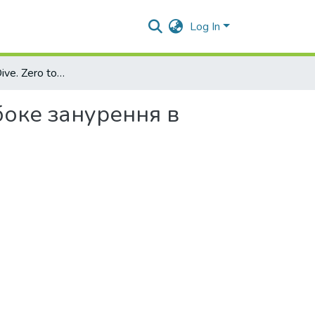
Log In
Docker Deep Dive. Zero to Docker in a single book/Глибоке занурення в Docker. Від нуля до Docker в одній книзі.
либоке занурення в