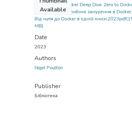
Thumbnail
Nigel Poulton.Docker Deep Dive. Zero to Dock
Available
in a single book_Глибоке занурення в Docker
Від нуля до Docker в одній книзі.2023pdf
(1
MB)
Date
2023
Authors
Nigel Poulton
Publisher
Бібліотека