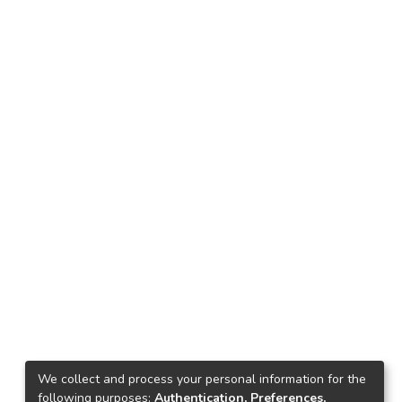
We collect and process your personal information for the
following purposes:
Authentication, Preferences,