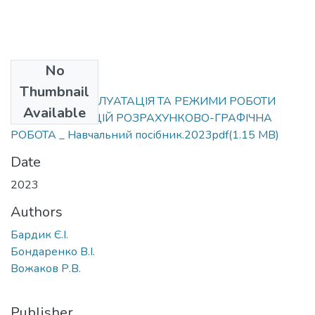
No
Files
Thumbnail
Бардик Є.І.ЕКСПЛУАТАЦІЯ ТА РЕЖИМИ РОБОТИ
Available
ЕЛЕКТРОСТАНЦІЙ РОЗРАХУНКОВО-ГРАФІЧНА
РОБОТА _ Навчальний посібник.2023pdf
(1.15 MB)
Date
2023
Authors
Бардик Є.І.
Бондаренко В.І.
Вожаков Р.В.
Publisher