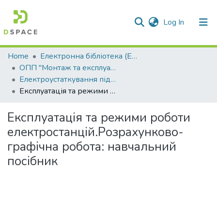
(current)
Log In
Communities & Collections
Home
Електронна бібліотека (E-Book)
ОПП "Монтаж та експлуатація електроустаткування підприємств та цивільних споруд"
All of DSpace
Електроустаткування підприємств і цивільних споруд
Експлуатація та режими роботи електростанцій.Розрахунково- графічна робота: навчальний посібник
Statistics
Експлуатація та режими роботи
електростанцій.Розрахунково-
графічна робота: навчальний
посібник