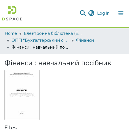
(current)
Log In
Communities & Collections
Home
Електронна бібліотека (E-Book)
ОПП "Бухгалтерський облік"
Фінанси
All of DSpace
Фінанси : навчальний посібник
Statistics
Фінанси : навчальний посібник
Files