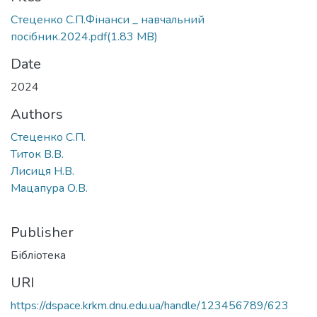
Стеценко С.П.Фінанси _ навчальний
посібник.2024.pdf
(1.83 MB)
Date
2024
Authors
Стеценко С.П.
Титок В.В.
Лисиця Н.В.
Мацапура О.В.
Publisher
Бібліотека
URI
https://dspace.krkm.dnu.edu.ua/handle/123456789/623