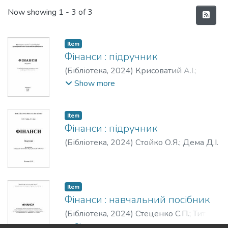
Recent Submissions
Now showing
1 - 3 of 3
Item
Фінанси : підручник
(
Бібліотека,
2024
)
Крисоватий А.І.
;
Горин В.П.
;
Юрія С.І.
;
Дем’янишин В.Г.
Show more
Item
Фінанси : підручник
(
Бібліотека,
2024
)
Стойко О.Я.
;
Дема Д.І.
Item
Фінанси : навчальний посібник
(
Бібліотека,
2024
)
Стеценко С.П.
;
Титок
В.В.
;
Лисиця Н.В.
;
Мацапура О.В.
Show more