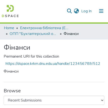
(current)
Log In
Communities & Collections
Home
Електронна бібліотека (E-Book)
ОПП "Бухгалтерський облік"
Фінанси
All of DSpace
Фінанси
Statistics
Permanent URI for this collection
https://dspace.krkm.dnu.edu.ua/handle/123456789/512
Фінанси
Browse