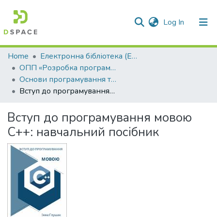
(current)
Log In
Communities & Collections
Home
Електронна бібліотека (E-Book)
ОПП «Розробка програмного забезпечення»
All of DSpace
Основи програмування та алгоритмічні мови
Вступ до програмування мовою С++: навчальний посібник
Statistics
Вступ до програмування мовою
С++: навчальний посібник