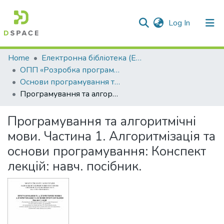
(current)
Log In
Communities & Collections
Home
Електронна бібліотека (E-Book)
ОПП «Розробка програмного забезпечення»
All of DSpace
Основи програмування та алгоритмічні мови
Програмування та алгоритмічні мови. Частина 1. Алгоритмізація та основи програмування: Конспект лекцій: навч. посібник.
Statistics
Програмування та алгоритмічні
мови. Частина 1. Алгоритмізація та
основи програмування: Конспект
лекцій: навч. посібник.