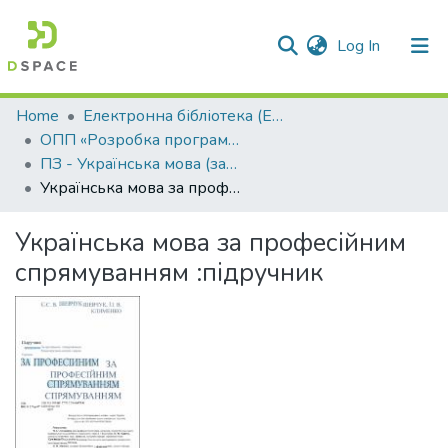
(current)
Log In
Communities & Collections
Home
Електронна бібліотека (E-Book)
ОПП «Розробка програмного забезпечення»
All of DSpace
ПЗ - Українська мова (за професійним спрямуванням)
Українська мова за професійним спрямуванням :підручник
Statistics
Українська мова за професійним
спрямуванням :підручник