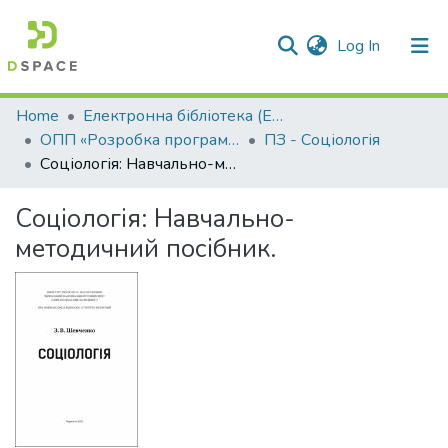
(current)
Log In
Communities & Collections
Home
Електронна бібліотека (E-Book)
ОПП «Розробка програмного забезпечення»
ПЗ - Соціологія
All of DSpace
Соціологія: Навчально-методичний посібник.
Statistics
Соціологія: Навчально-
методичний посібник.