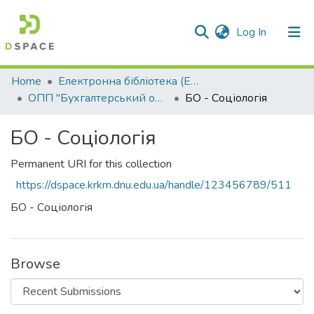
(current)
Log In
Communities & Collections
Home
Електронна бібліотека (E-Book)
ОПП "Бухгалтерський облік"
БО - Соціологія
All of DSpace
БО - Соціологія
Statistics
Permanent URI for this collection
https://dspace.krkm.dnu.edu.ua/handle/123456789/511
БО - Соціологія
Browse