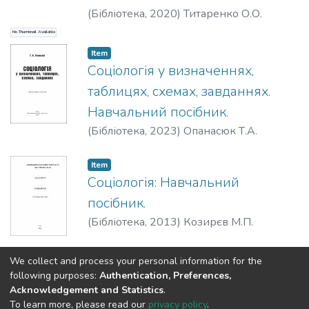
(
Бібліотека,
2020
)
Титаренко О.О.
No Thumbnail Available
Item
Соціологія у визначеннях,
таблицях, схемах, завданнях.
Навчальний посібник.
(
Бібліотека,
2023
)
Опанасюк Т.А.
Item
Соціологія: Навчальний
посібник.
(
Бібліотека,
2013
)
Козирєв М.П.
We collect and process your personal information for the
(current)
«
1
2
»
following purposes:
Authentication, Preferences,
Acknowledgement and Statistics
.
To learn more, please read our
privacy policy
.