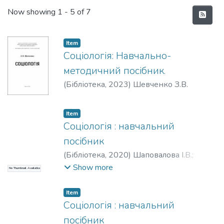
Recent Submissions
Now showing
1 - 5 of 7
Item
Соціологія: Навчально-
методичний посібник.
(
Бібліотека,
2023
)
Шевченко З.В.
Item
Соціологія : навчальний
посібник
(
Бібліотека,
2020
)
Шаповалова І.В.
;
Бобіна О.В.
;
Коростильова І.В.
;
Кравчук
Show more
No Thumbnail Available
О.О.
;
Матвієнко Л.В.
Item
Соціологія : навчальний
посібник