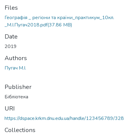
Files
Географія _ регіони та країни_практикум_10кл.
_М.І.Пугач2018.pdf
(37.86 MB)
Date
2019
Authors
Пугач М.І.
Publisher
Бібліотека
URI
https://dspace.krkm.dnu.edu.ua/handle/123456789/328
Collections