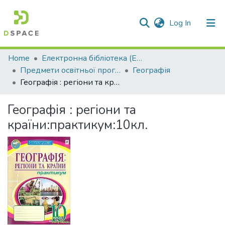
(current)
Log In
Communities & Collections
Home
Електронна бібліотека (E-Book)
Предмети освітньої програми профільної середньої освіти
Географія
All of DSpace
Географія : регіони та країни:практикум:10кл.
Statistics
Географія : регіони та
країни:практикум:10кл.