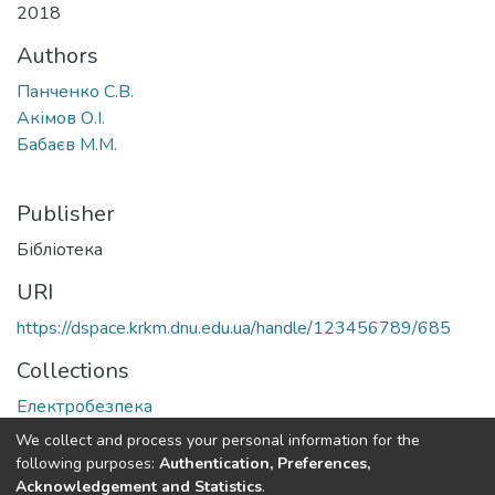
2018
Authors
Панченко С.В.
Акімов О.І.
Бабаєв М.М.
Publisher
Бібліотека
URI
https://dspace.krkm.dnu.edu.ua/handle/123456789/685
Collections
Електробезпека
We collect and process your personal information for the
Full item page
following purposes:
Authentication, Preferences,
Acknowledgement and Statistics
.