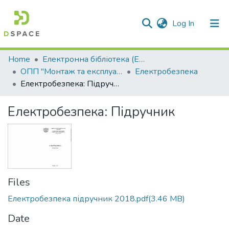
(current)
Log In
Communities & Collections
Home
Електронна бібліотека (E-Book)
ОПП "Монтаж та експлуатація електроустаткування підприємств та цивільних споруд"
Електробезпека
All of DSpace
Електробезпека: Підручник
Statistics
Електробезпека: Підручник
Files
Електробезпека підручник 2018.pdf
(3.46 MB)
Date