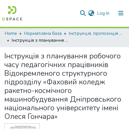
(current)
Log In
Communities & Collections
Home
Нормативна база
Інструкція, пропозиція ...
Інструкція з планування робочого часу педагогічних працівників Відокремленого структурного підрозділу «Фаховий коледж ракетно-космічного машинобудування Дніпровського національного університету імені Олеся Гончара»
All of DSpace
Інструкція з планування робочого
Statistics
часу педагогічних працівників
Відокремленого структурного
підрозділу «Фаховий коледж
ракетно-космічного
машинобудування Дніпровського
національного університету імені
Олеся Гончара»