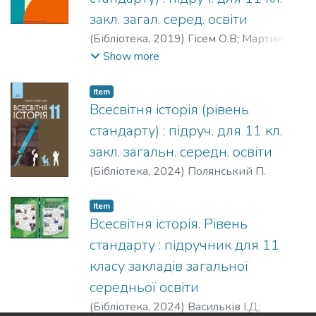
закл. загал. серед. освіти
(
Бібліотека,
2019
)
Гісем О.В
;
Мартинюк
О.О.
Show more
Item
Всесвітня історія (рівень
стандарту) : підруч. для 11 кл.
закл. загальн. середн. освіти
(
Бібліотека,
2024
)
Полянський П.
Item
Всесвітня історія. Рівень
стандарту : підручник для 11
класу закладів загальної
середньої освіти
(
Бібліотека,
2024
)
Васильків І.Д
;