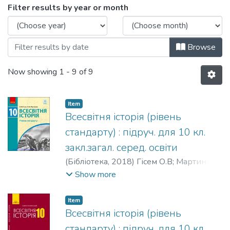
Browsing Всествітня історія by Issue Da
Filter results by year or month
Browse
Now showing
1 - 9 of 9
Item
Всесвітня історія (рівень
стандарту) : підруч. для 10 кл.
закл.загал. серед. освіти
(
Бібліотека,
2018
)
Гісем О.В
;
Мартинюк
О.О.
Show more
Item
Всесвітня історія (рівень
стандарту) : підруч. для 10 кл.