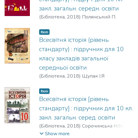
закл. загальн. середн. освіти
(
Бібліотека,
2018
)
Полянський П.
Item
Всесвітня історія (рівень
стандарту) : підручник для 10
класу закладів загальної
середньої освіти
(
Бібліотека,
2018
)
Щупак І.Я
Item
Всесвітня історія [рівень
стандарту] : підручник для 10 кл.
закл. загальн. серед. освіти
(
Бібліотека,
2018
)
Сорочинська Н.М.
;
Гісем О.О.
Show more