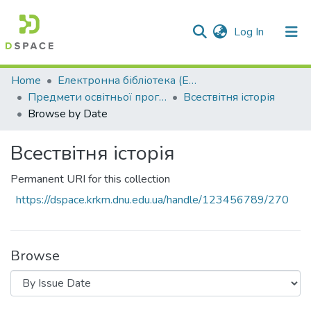
(current)
Log In
Communities & Collections
Home
Електронна бібліотека (E-Book)
Предмети освітньої програми профільної середньої освіти
Всествітня історія
All of DSpace
Browse by Date
Всествітня історія
Permanent URI for this collection
https://dspace.krkm.dnu.edu.ua/handle/123456789/270
Browse