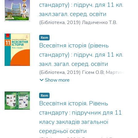
стандарту) : підруч. для 11 кл.
закл.загал. серед. освіти
(
Бібліотека,
2019
)
Ладиченко Т.В.
Item
Всесвітня історія (рівень
стандарту) : підруч. для 11 кл.
закл. загал. серед. освіти
(
Бібліотека,
2019
)
Гісем О.В
;
Мартинюк
О.О.
Show more
Item
Всесвітня історія. Рівень
стандарту : підручник для 11
класу закладів загальної
середньої освіти