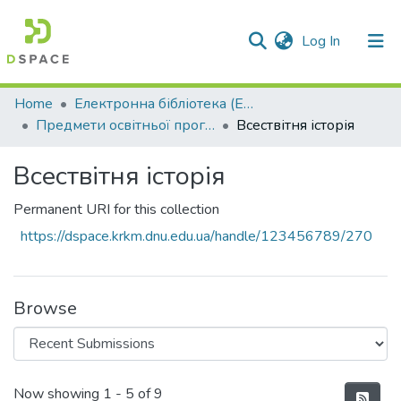
(current)
Log In
Communities & Collections
Home
Електронна бібліотека (E-Book)
Предмети освітньої програми профільної середньої освіти
Всествітня історія
All of DSpace
Всествітня історія
Statistics
Permanent URI for this collection
https://dspace.krkm.dnu.edu.ua/handle/123456789/270
Browse
Recent Submissions
Now showing
1 - 5 of 9