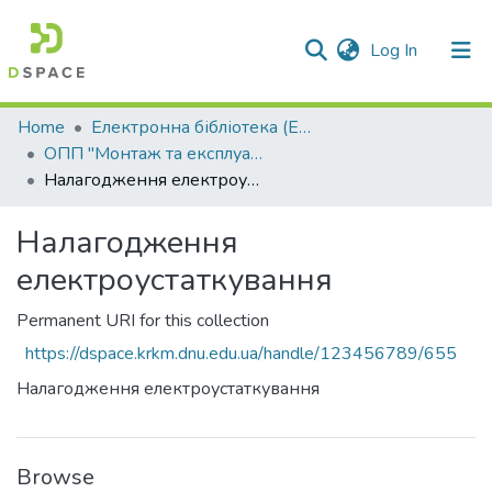
(current)
Log In
Communities & Collections
Home
Електронна бібліотека (E-Book)
ОПП "Монтаж та експлуатація електроустаткування підприємств та цивільних споруд"
All of DSpace
Налагодження електроустаткування
Statistics
Налагодження
електроустаткування
Permanent URI for this collection
https://dspace.krkm.dnu.edu.ua/handle/123456789/655
Налагодження електроустаткування
Browse