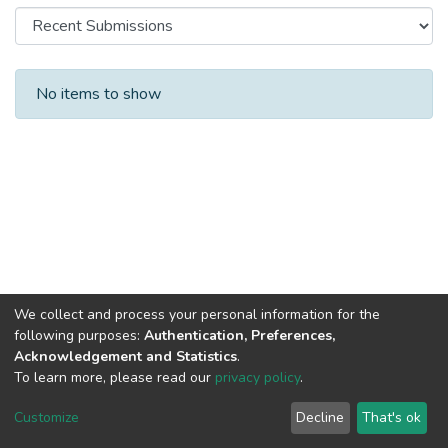
Recent Submissions
No items to show
We collect and process your personal information for the
following purposes:
Authentication, Preferences,
Acknowledgement and Statistics
.
To learn more, please read our
privacy policy
.
DSpace software
copyright © 2002-2026
LYRASIS
Cookie
Privacy
End User
Send
Customize
Decline
That's ok
settings
policy
Agreement
Feedback