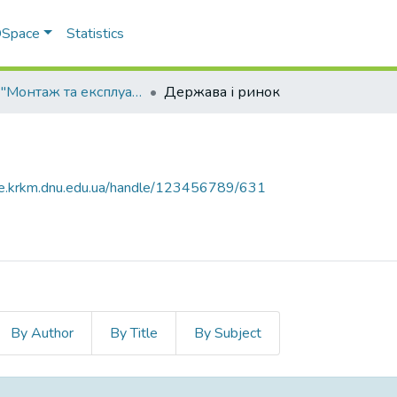
 DSpace
Statistics
ОПП "Монтаж та експлуатація електроустаткування підприємств та цивільних споруд"
Держава і ринок
ce.krkm.dnu.edu.ua/handle/123456789/631
By Author
By Title
By Subject