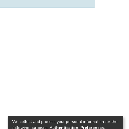
We collect and process your personal information for the
following purposes:
Authentication, Preferences,