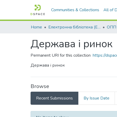
Communities & Collections
All of
Home
Електронна бібліотека (E-Book)
Держава і ринок
Permanent URI for this collection
https://dspa
Держава і ринок
Browse
Recent Submissions
By Issue Date
Recent Submissions