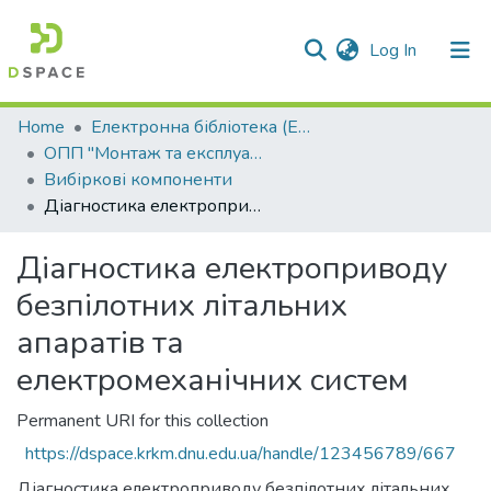
(current)
Log In
Communities & Collections
Home
Електронна бібліотека (E-Book)
ОПП "Монтаж та експлуатація електроустаткування підприємств та цивільних споруд"
All of DSpace
Вибіркові компоненти
Діагностика електроприводу безпілотних літальних апаратів та електромеханічних систем
Statistics
Діагностика електроприводу
безпілотних літальних
апаратів та
електромеханічних систем
Permanent URI for this collection
https://dspace.krkm.dnu.edu.ua/handle/123456789/667
Діагностика електроприводу безпілотних літальних