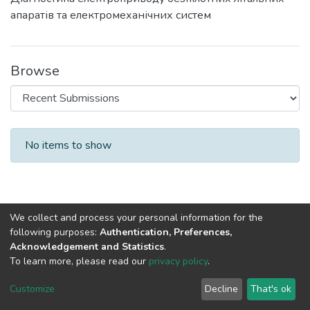
апаратів та електромеханічних систем
Browse
Recent Submissions
No items to show
We collect and process your personal information for the
following purposes:
Authentication, Preferences,
Acknowledgement and Statistics
.
To learn more, please read our
privacy policy
.
DSpace software
copyright © 2002-2026
LYRASIS
Cookie
Privacy
End User
Send
Customize
Decline
That's ok
settings
policy
Agreement
Feedback