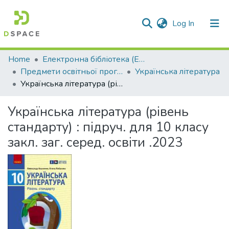
(current)
Log In
Communities & Collections
Home
Електронна бібліотека (E-Book)
Предмети освітньої програми профільної середньої освіти
Українська література
All of DSpace
Українська література (рівень стандарту) : підруч. для 10 класу закл. заг. серед. освіти .2023
Statistics
Українська література (рівень
стандарту) : підруч. для 10 класу
закл. заг. серед. освіти .2023