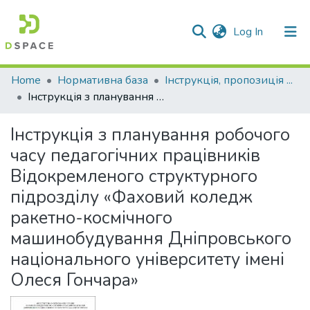
(current)
Log In
Communities & Collections
Home
Нормативна база
Інструкція, пропозиція ...
Інструкція з планування робочого часу педагогічних працівників Відокремленого структурного підрозділу «Фаховий коледж ракетно-космічного машинобудування Дніпровського національного університету імені Олеся Гончара»
All of DSpace
Інструкція з планування робочого
Statistics
часу педагогічних працівників
Відокремленого структурного
підрозділу «Фаховий коледж
ракетно-космічного
машинобудування Дніпровського
національного університету імені
Олеся Гончара»